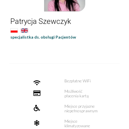
Patrycja Szewczyk
specjalistka ds. obsługi Pacjentów
Bezpłatne WiFi
Możliwość
płacenia kartą
Miejsce przyjazne
niepełnosprawnym
Miejsce
klimatyzowane