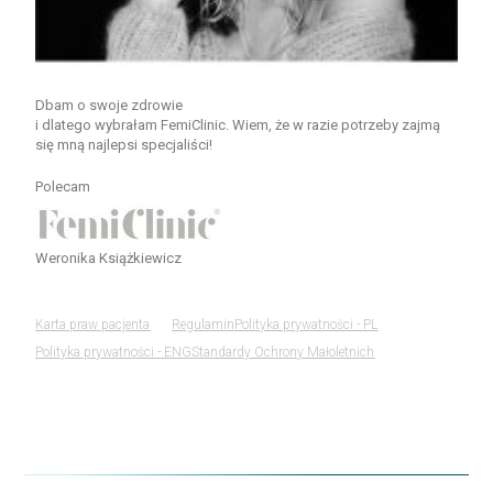
Dbam o swoje zdrowie
i dlatego wybrałam FemiClinic. Wiem, że w razie potrzeby zajmą
się mną najlepsi specjaliści!
Polecam
Weronika Książkiewicz
Karta praw pacjenta
Regulamin
Polityka prywatności - PL
Polityka prywatności - ENG
Standardy Ochrony Małoletnich