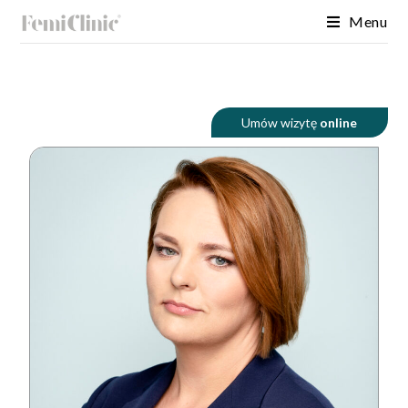
Menu
Umów wizytę
online