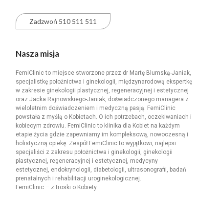
Zadzwoń 510 511 511
Nasza misja
FemiClinic to miejsce stworzone przez dr Martę Blumską-Janiak,
specjalistkę położnictwa i ginekologii, międzynarodową ekspertkę
w zakresie ginekologii plastycznej, regeneracyjnej i estetycznej
oraz Jacka Rajnowskiego-Janiak, doświadczonego managera z
wieloletnim doświadczeniem i medyczną pasją. FemiClinic
powstała z myślą o Kobietach. O ich potrzebach, oczekiwaniach i
kobiecym zdrowiu. FemiClinic to klinika dla Kobiet na każdym
etapie życia gdzie zapewniamy im kompleksową, nowoczesną i
holistyczną opiekę. Zespół FemiClinic to wyjątkowi, najlepsi
specjaliści z zakresu położnictwa i ginekologii, ginekologii
plastycznej, regeneracyjnej i estetycznej, medycyny
estetycznej, endokrynologii, diabetologii, ultrasonografii, badań
prenatalnych i rehabilitacji uroginekologicznej.
FemiClinic – z troski o Kobiety.